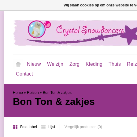
Wij slaan cookies op om onze website te v
Nieuw
Welzijn
Zorg
Kleding
Thuis
Rei
Contact
Home
»
Reizen
»
Bon Ton & zakjes
Bon Ton & zakjes
Foto-tabel
Lijst
Vergelijk producten (0)