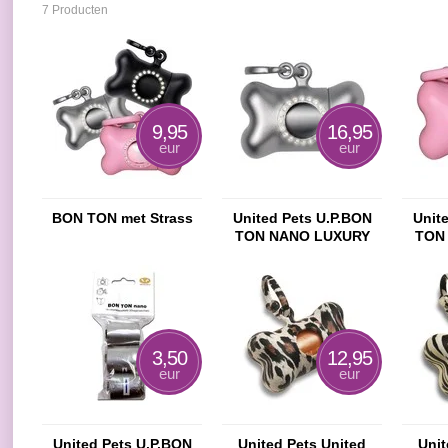
7 Producten
9,95
16,95
eur
eur
BON TON met Strass
United Pets U.P.BON
Unit
TON NANO LUXURY
TON
METAL
3,50
12,95
eur
eur
United Pets U.P.BON
United Pets United
Unit