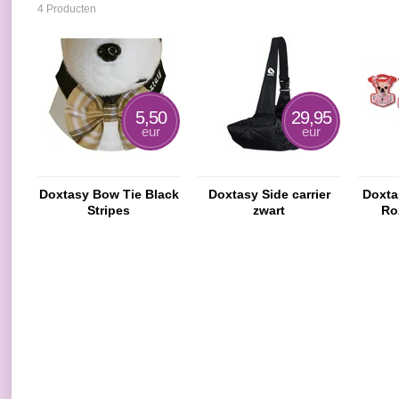
4 Producten
5,50
29,95
eur
eur
Doxtasy Bow Tie Black
Doxtasy Side carrier
Doxta
Stripes
zwart
Roz