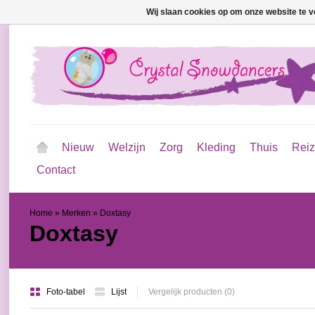
Wij slaan cookies op om onze website te v
Nieuw
Welzijn
Zorg
Kleding
Thuis
Rei
Contact
Home
»
Merken
»
Doxtasy
Doxtasy
Foto-tabel
Lijst
Vergelijk producten (0)