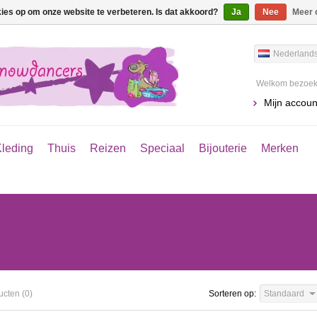
kies op om onze website te verbeteren. Is dat akkoord?
Ja
Nee
Meer 
Nederland
Welkom bezoeke
Mijn accoun
leding
Thuis
Reizen
Speciaal
Bijouterie
Merken
ucten (0)
Sorteren op:
Standaard