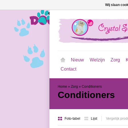
Wij slaan coo
Nieuw
Welzijn
Zorg
K
Contact
Home
»
Zorg
»
Conditioners
Conditioners
Foto-tabel
Lijst
Vergelijk prod