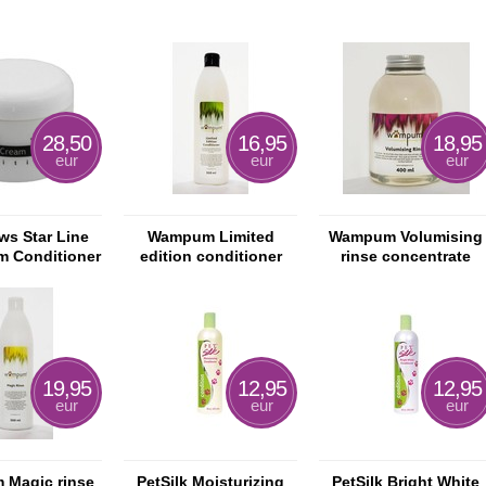
28,50
16,95
18,95
eur
eur
eur
ws Star Line
Wampum Limited
Wampum Volumising
m Conditioner
edition conditioner
rinse concentrate
19,95
12,95
12,95
eur
eur
eur
Magic rinse
PetSilk Moisturizing
PetSilk Bright White