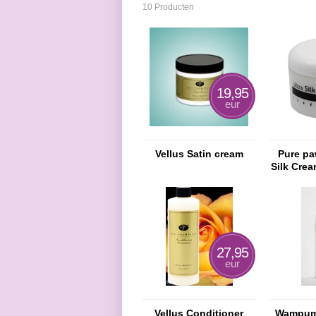
10 Producten
19,95
eur
Vellus Satin cream
Pure pa
Silk Crea
27,95
eur
Vellus Conditioner
Wampum 