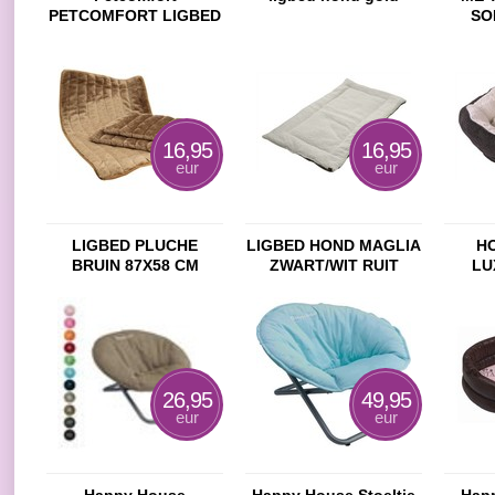
PETCOMFORT LIGBED
SO
OVAAL ZILVER GRIJS
SMA
40X60 CM
16,95
16,95
eur
eur
LIGBED PLUCHE
LIGBED HOND MAGLIA
H
BRUIN 87X58 CM
ZWART/WIT RUIT
LU
TWEED 59X45 CM
6
26,95
49,95
eur
eur