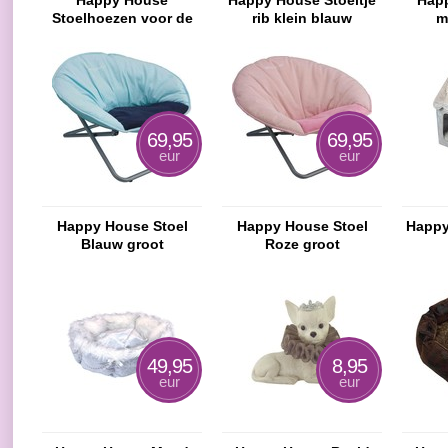
Happy House
Happy House Stoeltje
Hap
Stoelhoezen voor de
rib klein blauw
m
kleine maat
donke
69,95
69,95
eur
eur
Happy House Stoel
Happy House Stoel
Happy
Blauw groot
Roze groot
49,95
8,95
eur
eur