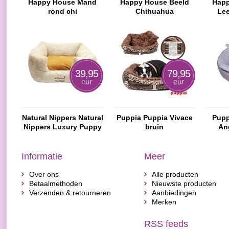
Happy House Mand
Happy House Beeld
Hap
rond chi
Chihuahua
Lee
39,95
79,95
eur
eur
Natural Nippers Natural
Puppia Puppia Vivace
Pupp
Nippers Luxury Puppy
bruin
An
Bed
Informatie
Meer
Over ons
Alle producten
Betaalmethoden
Nieuwste producten
Verzenden & retourneren
Aanbiedingen
Merken
RSS feeds