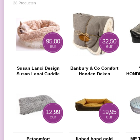
28 Producten
95,00
32,50
eur
eur
Susan Lanci Design
Banbury & Co Comfort
Susan Lanci Cuddle
Honden Deken
HOND
Cup Cream Fox with
120X100 CM
VIEN
Camel Curley Sue
Large
12,99
19,95
eur
eur
Petcomfort
ligbed hond gold
ME 