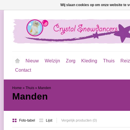
Wij slaan cookies op om onze website te v
Nieuw
Welzijn
Zorg
Kleding
Thuis
Rei
Contact
Home
»
Thuis
»
Manden
Manden
Foto-tabel
Lijst
Vergelijk producten (0)