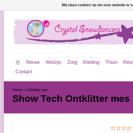
Wij slaan cookies op om onze website te v
Nieuw
Welzijn
Zorg
Kleding
Thuis
Rei
Contact
Home
»
Ontklitter mes
Show Tech
Ontklitter mes