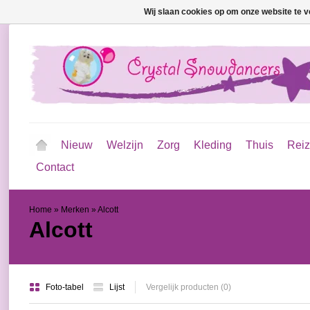
Wij slaan cookies op om onze website te v
Nieuw
Welzijn
Zorg
Kleding
Thuis
Rei
Contact
Home
»
Merken
»
Alcott
Alcott
Foto-tabel
Lijst
Vergelijk producten (0)