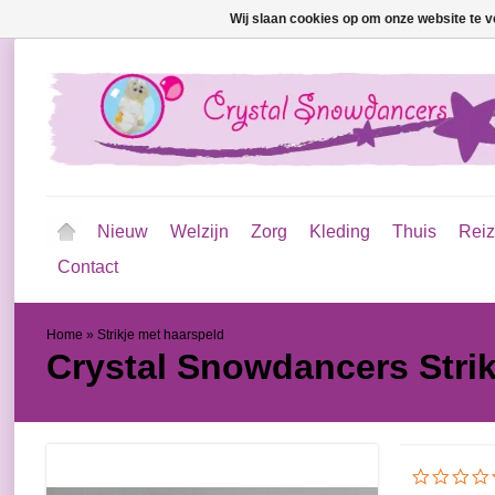
Wij slaan cookies op om onze website te v
Nieuw
Welzijn
Zorg
Kleding
Thuis
Rei
Contact
Home
»
Strikje met haarspeld
Crystal Snowdancers
Stri