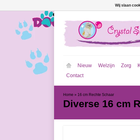
Wij slaan coo
Nieuw
Welzijn
Zorg
K
Contact
Home
»
16 cm Rechte Schaar
Diverse
16 cm R