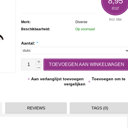
8,95
rating
eur
Incl. btw
Merk:
Diverse
Beschikbaarheid:
Op voorraad
Aantal:
*
TOEVOEGEN AAN WINKELWAGEN
Aan verlanglijst toevoegen
Toevoegen om te
vergelijken
REVIEWS
TAGS (0)