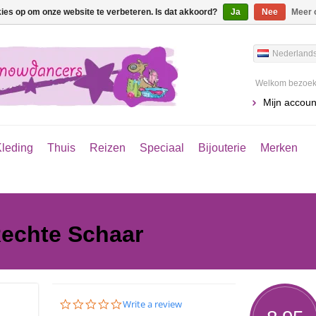
kies op om onze website te verbeteren. Is dat akkoord?
Ja
Nee
Meer 
Nederland
Welkom bezoeke
Mijn accoun
leding
Thuis
Reizen
Speciaal
Bijouterie
Merken
echte Schaar
0.0
Write a review
star