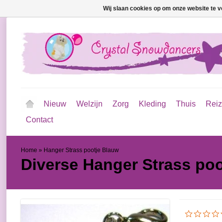
Wij slaan cookies op om onze website te v
Nieuw
Welzijn
Zorg
Kleding
Thuis
Rei
Contact
Home
»
Hanger Strass pootje Blauw
Diverse
Hanger Strass poo