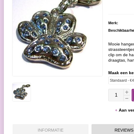
Merk:
Beschikbaarhe
Mooie hanger
strassteentje
clip om de ha
draagtas, hand
Maak een k
Aan ver
INFORMATIE
REVIEWS