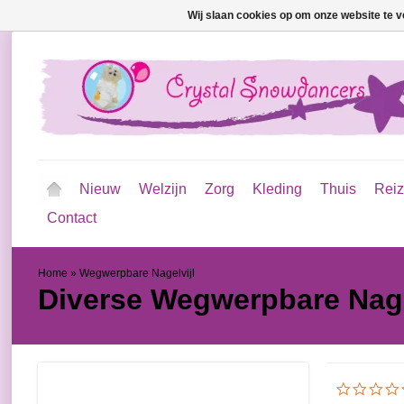
Wij slaan cookies op om onze website te v
Nieuw
Welzijn
Zorg
Kleding
Thuis
Rei
Contact
Home
»
Wegwerpbare Nagelvijl
Diverse
Wegwerpbare Nage