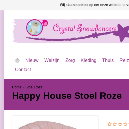
Wij slaan cookies op om onze website te v
Nieuw
Welzijn
Zorg
Kleding
Thuis
Rei
Contact
Home
»
Stoel Roze
Happy House
Stoel Roze