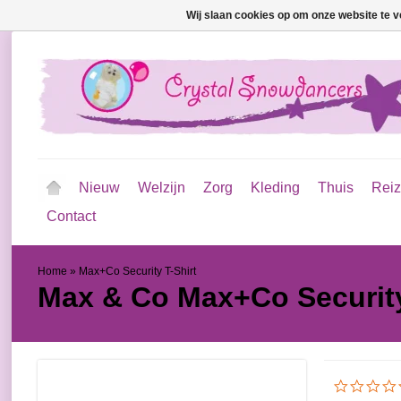
Wij slaan cookies op om onze website te v
Nieuw
Welzijn
Zorg
Kleding
Thuis
Rei
Contact
Home
»
Max+Co Security T-Shirt
Max & Co
Max+Co Security