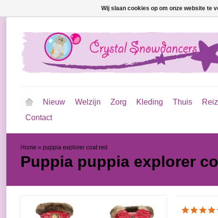
Wij slaan cookies op om onze website te v
Nieuw
Welzijn
Zorg
Kleding
Thuis
Rei
Contact
Home
»
puppia explorer coat red
Puppia
puppia explorer co