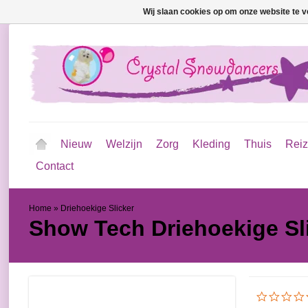
Wij slaan cookies op om onze website te v
Nieuw
Welzijn
Zorg
Kleding
Thuis
Rei
Contact
Home
»
Driehoekige Slicker
Show Tech
Driehoekige Sl