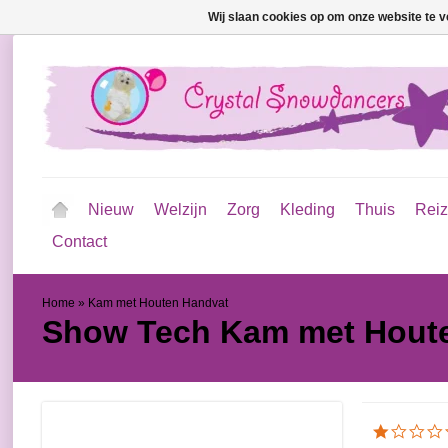
Wij slaan cookies op om onze website te v
Nieuw
Welzijn
Zorg
Kleding
Thuis
Rei
Contact
Home
»
Kam met Houten Handvat
Show Tech
Kam met Hout