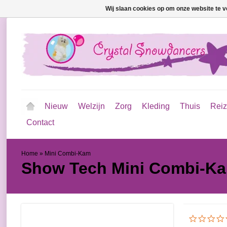
Wij slaan cookies op om onze website te v
Nieuw
Welzijn
Zorg
Kleding
Thuis
Rei
Contact
Home
»
Mini Combi-Kam
Show Tech
Mini Combi-K