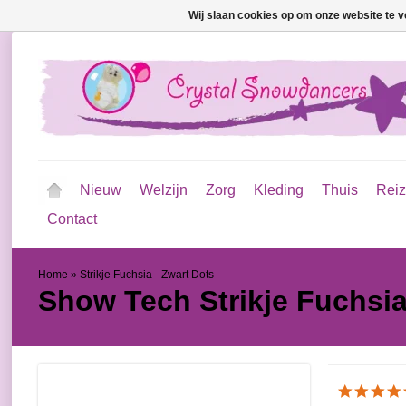
Wij slaan cookies op om onze website te v
Nieuw
Welzijn
Zorg
Kleding
Thuis
Rei
Contact
Home
»
Strikje Fuchsia - Zwart Dots
Show Tech
Strikje Fuchsi