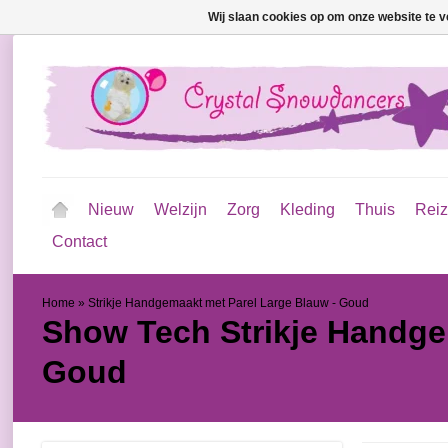
Wij slaan cookies op om onze website te v
Nieuw
Welzijn
Zorg
Kleding
Thuis
Rei
Contact
Home
»
Strikje Handgemaakt met Parel Large Blauw - Goud
Show Tech
Strikje Handge
Goud