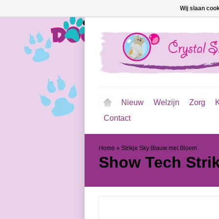
Wij slaan coo
Nieuw
Welzijn
Zorg
K
Contact
Home
»
Strikje Sky Blauw met Bloem
Show Tech
Stri