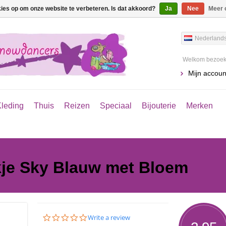
kies op om onze website te verbeteren. Is dat akkoord?
Ja
Nee
Meer 
Nederland
Welkom bezoeke
Mijn accoun
leding
Thuis
Reizen
Speciaal
Bijouterie
Merken
kje Sky Blauw met Bloem
0.0
Write a review
star