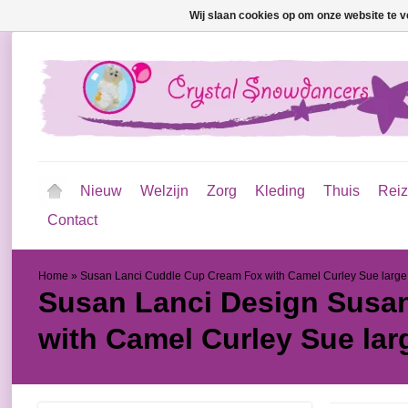
Wij slaan cookies op om onze website te v
Nieuw
Welzijn
Zorg
Kleding
Thuis
Rei
Contact
Home
»
Susan Lanci Cuddle Cup Cream Fox with Camel Curley Sue large
Susan Lanci Design
Susan
with Camel Curley Sue lar