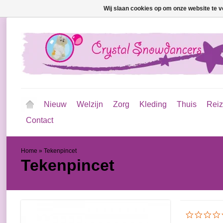
Wij slaan cookies op om onze website te v
Nieuw
Welzijn
Zorg
Kleding
Thuis
Rei
Contact
Home
»
Tekenpincet
Tekenpincet