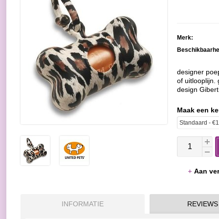
Merk:
Beschikbaarhe
designer poe
of uitlooplijn
design Giberti
Maak een k
Aan ver
INFORMATIE
REVIEWS