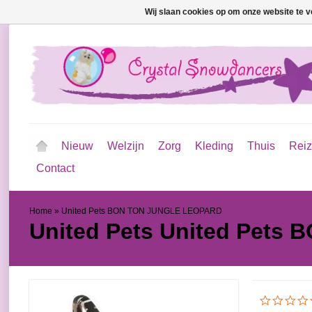
Wij slaan cookies op om onze website te v
Nieuw
Welzijn
Zorg
Kleding
Thuis
Rei
Contact
Home
»
United Pets BON TON JUNGLE LEOPARD
United Pets
United Pets