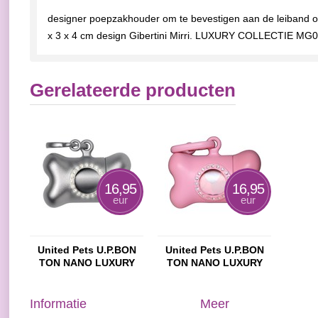
designer poepzakhouder om te bevestigen aan de leiband of ui
x 3 x 4 cm design Gibertini Mirri. LUXURY COLLECTIE MG
Gerelateerde producten
16,95
16,95
eur
eur
United Pets U.P.BON
United Pets U.P.BON
TON NANO LUXURY
TON NANO LUXURY
METAL
ROZE
Informatie
Meer