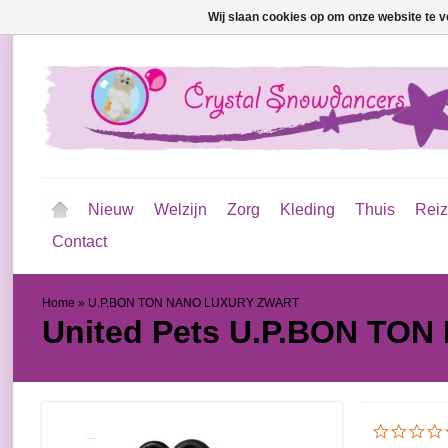
Wij slaan cookies op om onze website te v
Nieuw
Welzijn
Zorg
Kleding
Thuis
Rei
Contact
Home
»
U.P.BON TON NANO LUXURY ZWART
United Pets
U.P.BON TON