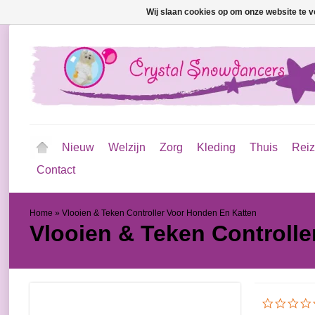
Wij slaan cookies op om onze website te v
Nieuw
Welzijn
Zorg
Kleding
Thuis
Rei
Contact
Home
»
Vlooien & Teken Controller Voor Honden En Katten
Vlooien & Teken Controll