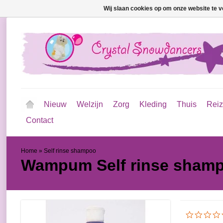
Wij slaan cookies op om onze website te v
Nieuw
Welzijn
Zorg
Kleding
Thuis
Rei
Contact
Home
»
Self rinse shampoo
Wampum
Self rinse sham