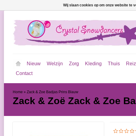
Wij slaan cookies op om onze website te v
Nieuw
Welzijn
Zorg
Kleding
Thuis
Rei
Contact
Home
»
Zack & Zoe Badjas Prins Blauw
Zack & Zoë
Zack & Zoe Ba