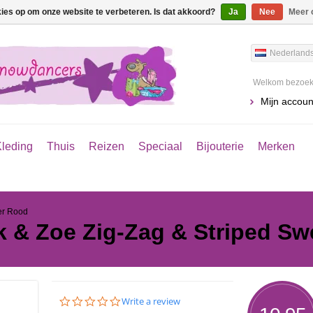
kies op om onze website te verbeteren. Is dat akkoord?
Ja
Nee
Meer 
Nederland
Welkom bezoeke
Mijn accoun
leding
Thuis
Reizen
Speciaal
Bijouterie
Merken
er Rood
k & Zoe Zig-Zag & Striped Sw
0.0
Write a review
star