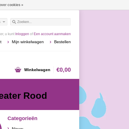
over cookies »
s
r, u kunt
Inloggen
of
Een account aanmaken
t
Mijn winkelwagen
Bestellen
€0,00
Winkelwagen
eater Rood
Categorieën
Nieuw