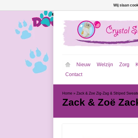
Wij slaan coo
Nieuw
Welzijn
Zorg
K
Contact
Home
»
Zack & Zoe Zig-Zag & Striped Sweat
Zack & Zoë
Zac