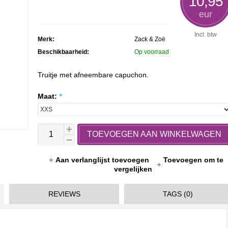
10,95
rating
eur
Incl. btw
Merk:
Zack & Zoë
Beschikbaarheid:
Op voorraad
Truitje met afneembare capuchon.
Maat:
*
TOEVOEGEN AAN WINKELWAGEN
Aan verlanglijst toevoegen
Toevoegen om te
vergelijken
REVIEWS
TAGS (0)