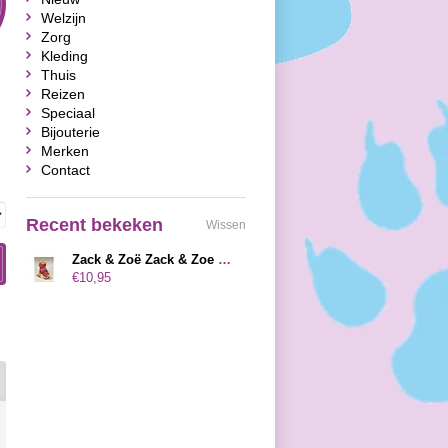
Welzijn
Zorg
Kleding
Thuis
Reizen
Speciaal
Bijouterie
Merken
Contact
Recent bekeken
Wissen
Zack & Zoë Zack & Zoe Zig-Zag & Striped Sweater Rood
€10,95