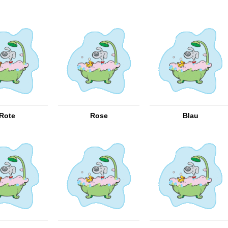
Rote
Rose
Blau