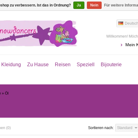
shop zu verbessern. Ist das in Ordnung?
Ja
Nein
Für weitere Inform
Deutsc
Willkommen! Möcht
Mein 
Kleidung
Zu Hause
Reisen
Speziell
Bijouterie
e
»
Öl
hen (0)
Sortieren nach:
Standard