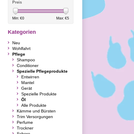
Preis
Min: €
0
Max: €
5
Kategorien
Neu
Wohlfahrt
Pflege
Shampoo
Conditioner
Spezielle Pflegeprodukte
Entwirren
Mantel
Gerät
Spezielle Produkte
Öl
Alle Produkte
Kämme und Bürsten
Trim Versorgungen
Perfume
Trockner
Schere