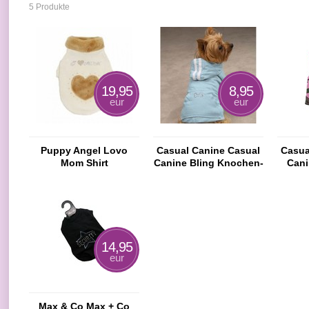
5 Produkte
19,95
8,95
eur
eur
Puppy Angel Lovo
Casual Canine Casual
Casua
Mom Shirt
Canine Bling Knochen-
Cani
Hundeshirt Rosa
Multi
14,95
eur
Max & Co Max + Co