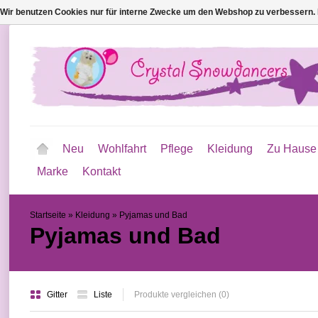
Wir benutzen Cookies nur für interne Zwecke um den Webshop zu verbessern. 
Neu
Wohlfahrt
Pflege
Kleidung
Zu Hause
Marke
Kontakt
Startseite
»
Kleidung
»
Pyjamas und Bad
Pyjamas und Bad
Gitter
Liste
Produkte vergleichen (0)