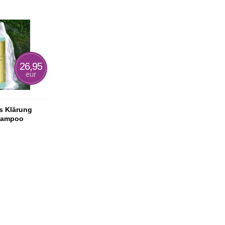
26,95
eur
s Klärung
hampoo