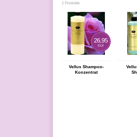
2 Produkte
26,95
eur
Vellus Shampoo-
Vellu
Konzentrat
S