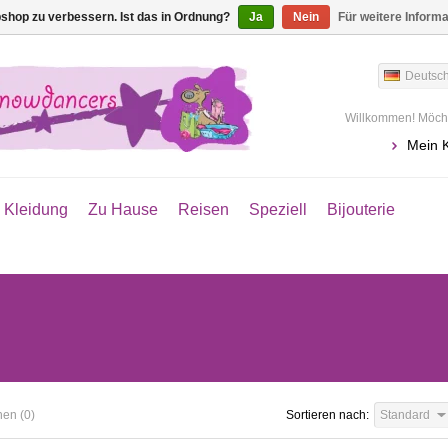
shop zu verbessern. Ist das in Ordnung?
Ja
Nein
Für weitere Inform
Deutsc
Willkommen! Möcht
Mein 
Kleidung
Zu Hause
Reisen
Speziell
Bijouterie
hen (0)
Sortieren nach:
Standard