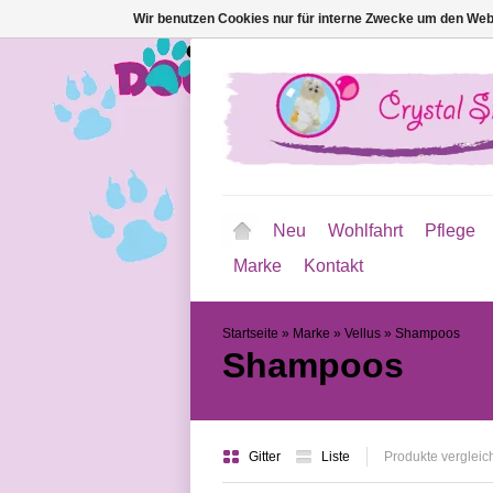
Wir benutzen Cookies nur für interne Zwecke um den Web
Neu
Wohlfahrt
Pflege
Marke
Kontakt
Startseite
»
Marke
»
Vellus
»
Shampoos
Shampoos
Gitter
Liste
Produkte vergleic