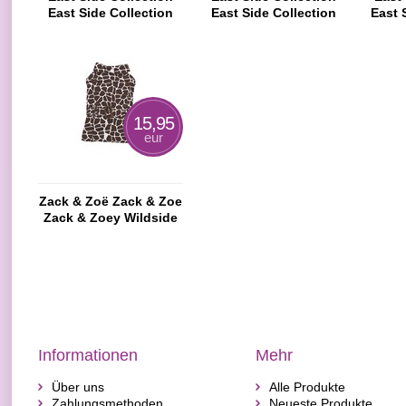
East Side Collection
East Side Collection
East 
Rosa Gingham-Kleid
Heartfelt T-Shirt und
Lov
Rock-Satz
15,95
eur
Zack & Zoë Zack & Zoe
Zack & Zoey Wildside
Giraffen-Druck-Kleid
Informationen
Mehr
Über uns
Alle Produkte
Zahlungsmethoden
Neueste Produkte