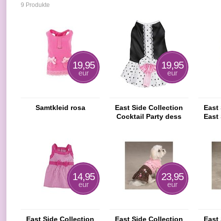
9 Produkte
19,95
19,95
eur
eur
Samtkleid rosa
East Side Collection
East 
Cocktail Party dess
East 
Ging
14,95
23,95
eur
eur
East Side Collection
East Side Collection
East 