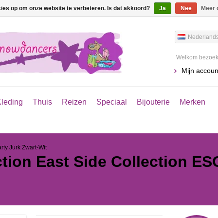
kies op om onze website te verbeteren. Is dat akkoord?
Ja
Nee
Meer 
Nederland
Welkom bezoeke
Mijn accoun
leding
Thuis
Reizen
Speciaal
Bijouterie
Merken
rty Jurk Zwart-Wit
ction
East Side Collection ES