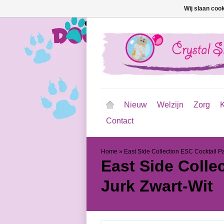
Wij slaan coo
Nieuw
Welzijn
Zorg
K
Contact
Home
»
East Side Collection ESC Cocktail Pa
East Side Colle
Jurk Zwart-Wit