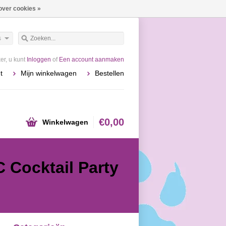
over cookies »
s
r, u kunt
Inloggen
of
Een account aanmaken
t
Mijn winkelwagen
Bestellen
€0,00
Winkelwagen
C Cocktail Party