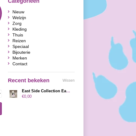
Categorieën
Nieuw
Welzijn
Zorg
Kleding
Thuis
Reizen
Speciaal
Bijouterie
Merken
Contact
Recent bekeken
Wissen
East Side Collection East Side Collection ESC Cocktail Party Jurk Zwart-Wit
€0,00