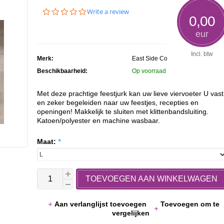
0.0
Write a review
0,00
star
rating
eur
Incl. btw
Merk:
East Side Collection
Beschikbaarheid:
Op voorraad
Met deze prachtige feestjurk kan uw lieve viervoeter U vast
en zeker begeleiden naar uw feestjes, recepties en
openingen! Makkelijk te sluiten met klittenbandsluiting.
Katoen/polyester en machine wasbaar.
Maat:
*
TOEVOEGEN AAN WINKELWAGEN
Aan verlanglijst toevoegen
Toevoegen om te
vergelijken