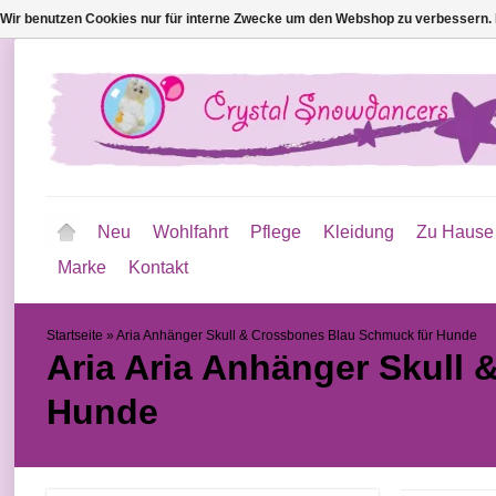
Wir benutzen Cookies nur für interne Zwecke um den Webshop zu verbessern. 
Neu
Wohlfahrt
Pflege
Kleidung
Zu Hause
Marke
Kontakt
Startseite
»
Aria Anhänger Skull & Crossbones Blau Schmuck für Hunde
Aria
Aria Anhänger Skull 
Hunde