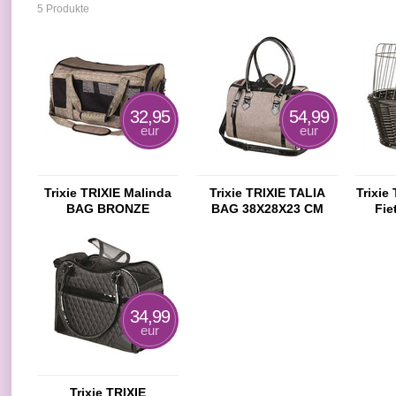
5 Produkte
32,95
54,99
eur
eur
Trixie TRIXIE Malinda
Trixie TRIXIE TALIA
Trixi
BAG BRONZE
BAG 38X28X23 CM
Fie
38X24X26 CM
BLACK
HOOD
34,99
eur
Trixie TRIXIE