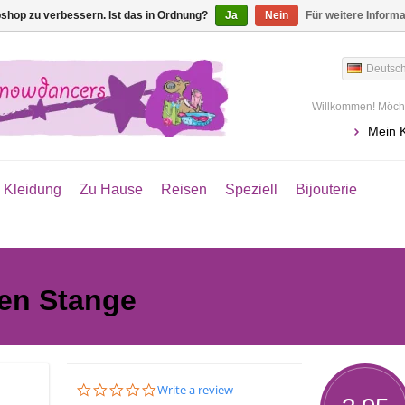
shop zu verbessern. Ist das in Ordnung?
Ja
Nein
Für weitere Inform
Deutsc
Willkommen! Möcht
Mein 
Kleidung
Zu Hause
Reisen
Speziell
Bijouterie
en Stange
0.0
Write a review
star