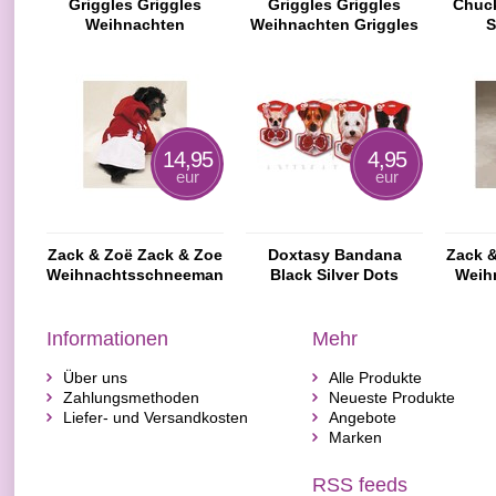
Griggles Griggles
Griggles Griggles
Chuck
Weihnachten
Weihnachten Griggles
S
Snugglers Jolly
Chubby Schneemann
W
Reindeer Weihnachten
Kap 14 cm
Zuck
Spielzeug für Hunde
Weihnachten
W
Spielzeug für Hunde
Spie
14,95
4,95
eur
eur
Zack & Zoë Zack & Zoe
Doxtasy Bandana
Zack 
Weihnachtsschneemann
Black Silver Dots
Weih
Kapuzenjacke
KLEINE
Informationen
Mehr
Über uns
Alle Produkte
Zahlungsmethoden
Neueste Produkte
Liefer- und Versandkosten
Angebote
Marken
RSS feeds