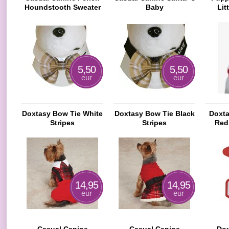
Houndstooth Sweater
Baby
Lit
5,50
5,50
eur
eur
Doxtasy Bow Tie White
Doxtasy Bow Tie Black
Doxta
Stripes
Stripes
Red
14,95
14,95
eur
eur