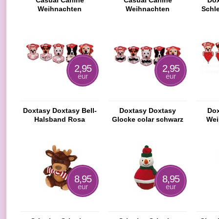
Casual Canine
Casual Canine
Dox
Weihnachten
Weihnachten
Schle
Weihnachts Tartan
Weihnachts Tartan
Jumper XXS Red 20cm
Kleid Rot
2,95
2,95
eur
eur
Doxtasy Doxtasy Bell-
Doxtasy Doxtasy
Dox
Halsband Rosa
Glocke colar schwarz
Wei
8,95
8,95
eur
eur