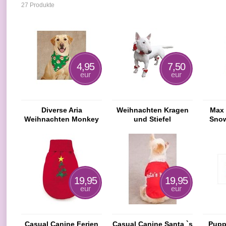
27 Produkte
4,95
7,50
eur
eur
Diverse Aria
Weihnachten Kragen
Max 
Weihnachten Monkey
und Stiefel
Sno
Business Bandana
19,95
19,95
eur
eur
Casual Canine Ferien
Casual Canine Santa `s
Pupp