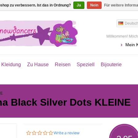
shop zu verbessern. Ist das in Ordnung?
Ja
Nein
Für weitere Inform
Deutsc
Willkommen! Möcht
Mein 
Kleidung
Zu Hause
Reisen
Speziell
Bijouterie
NE
a Black Silver Dots KLEINE
0.0
Write a review
star