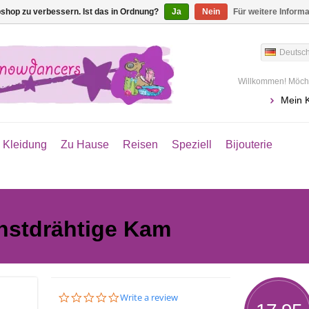
shop zu verbessern. Ist das in Ordnung?
Ja
Nein
Für weitere Inform
Deutsc
Willkommen! Möcht
Mein 
Kleidung
Zu Hause
Reisen
Speziell
Bijouterie
instdrähtige Kam
0.0
Write a review
star