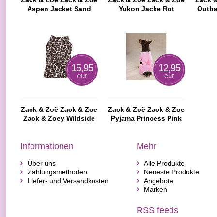
Zack & Zoë Zack & Zoe
Zack & Zoë Zack & Zoe
Zack 
Aspen Jacket Sand
Yukon Jacke Rot
Outba
Farbe
Sc
15,95
12,95
eur
eur
Zack & Zoë Zack & Zoe
Zack & Zoë Zack & Zoe
Zack & Zoey Wildside
Pyjama Princess Pink
Giraffen-Druck-Kleid
Informationen
Mehr
Über uns
Alle Produkte
Zahlungsmethoden
Neueste Produkte
Liefer- und Versandkosten
Angebote
Marken
RSS feeds