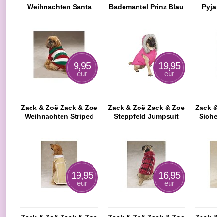
Weihnachten Santa
Bademantel Prinz Blau
Pyja
Paws Kostüm
9,95
19,95
eur
eur
Zack & Zoë Zack & Zoe
Zack & Zoë Zack & Zoe
Zack 
Weihnachten Striped
Steppfeld Jumpsuit
Siche
mit Perlen
Ge
19,95
16,95
eur
eur